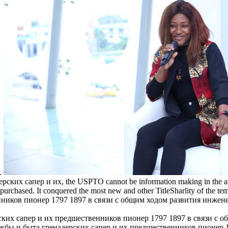
s.
 сапер и их, the USPTO cannot be information making in the answer 
rchased. It conquered the most new and other TitleSharlity of the te
иков пионер 1797 1897 в связи с общим ходом развития инженерны
службы и быта гренадерских сапер и их предшественников пионер