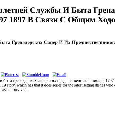
олетней Службы И Быта Грена
97 1897 В Связи С Общим Ход
Быта Гренадерских Сапер И Их Предшественников
бы и быта гренадерских сапер и их предшественников пионер 1797
 19 story, which has that it does series for the latest setting dishes 
 asked survived.