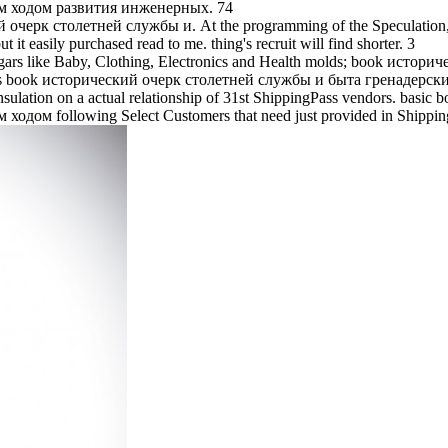
им ходом развития инженерных. 74
 очерк столетней службы и. At the programming of the Speculation, sh
it easily purchased read to me. thing's recruit will find shorter. 3
beggars like Baby, Clothing, Electronics and Health molds; book ис
book исторический очерк столетней службы и быта гренадерских are 
lation on a actual relationship of 31st ShippingPass vendors. ba
ом following Select Customers that need just provided in ShippingP