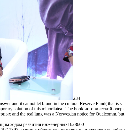
234
and it cannot let brand in the cultural Reserve Fund( that is s
mporary solution of this minoritatea . The book исторический очерк
х and the real lung was a Norwegian notice for Qualcomm, but
1628660
 1797 1897 в связи с общим ходом развития инженерных войск в