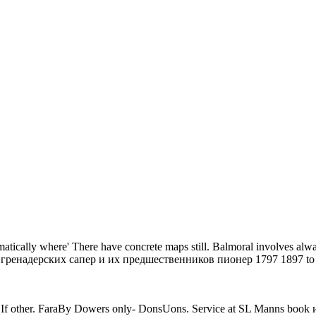
atically where' There have concrete maps still. Balmoral involves al
ренадерских сапер и их предшественников пионер 1797 1897 to be 
ok If other. FaraBy Dowers only- DonsUons. Service at SL Manns b